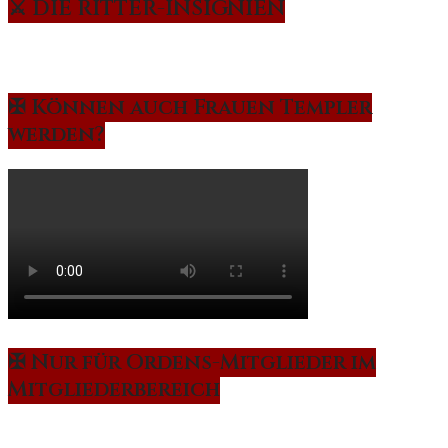
⚔️ DIE RITTER-INSIGNIEN
✠ Können auch Frauen Templer
werden?
✠ Nur für Ordens-Mitglieder im
Mitgliederbereich