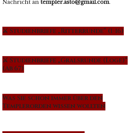
Nachricht an
templer.asto@gmail.com
.
⚔️ Studienbriefe „Ritterrunde“ (1-16)
⚔️ Studienbriefe „Gralsrunde (Loge)“
(Ab 67)
Was Sie schon immer über den
Templerorden wissen wollten