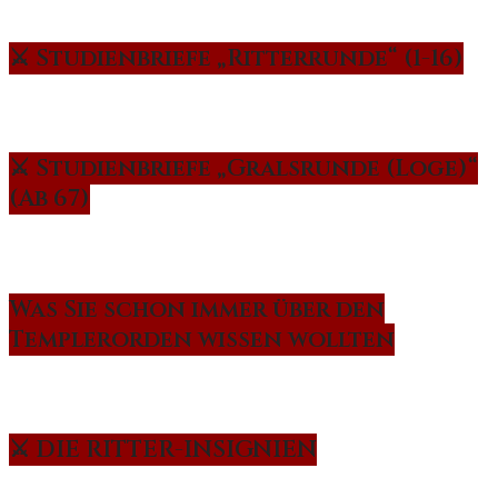
⚔️ Studienbriefe „Ritterrunde“ (1-16)
⚔️ Studienbriefe „Gralsrunde (Loge)“
(Ab 67)
Was Sie schon immer über den
Templerorden wissen wollten
⚔️ DIE RITTER-INSIGNIEN