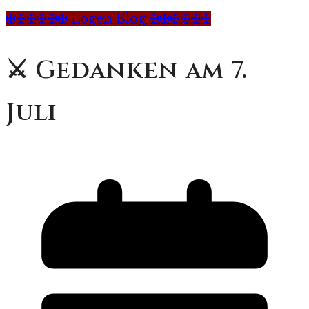
✠✠✠✠✠✠ Logen Blog ✠✠✠✠✠✠
⚔️ Gedanken am 7.
Juli