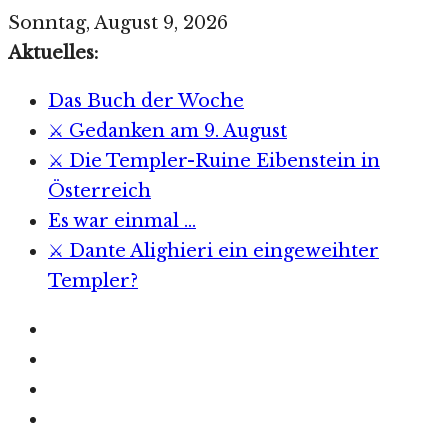
Zum
Sonntag, August 9, 2026
Inhalt
Aktuelles:
springen
Das Buch der Woche
⚔️ Gedanken am 9. August
⚔️ Die Templer-Ruine Eibenstein in
Österreich
Es war einmal …
⚔️ Dante Alighieri ein eingeweihter
Templer?