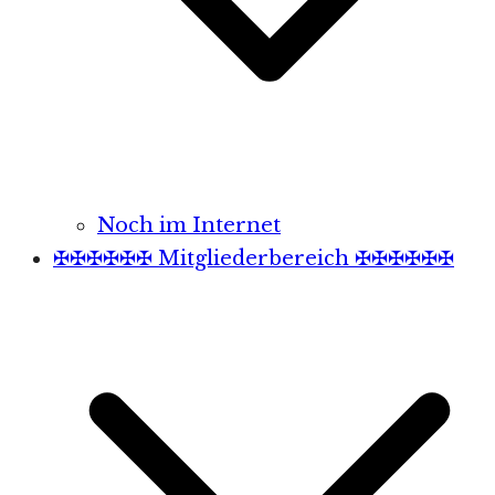
Noch im Internet
✠✠✠✠✠✠ Mitgliederbereich ✠✠✠✠✠✠