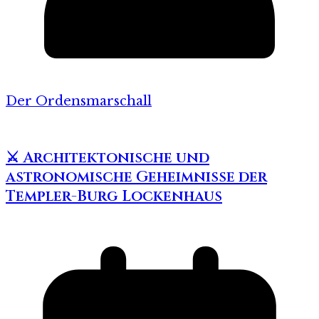
Der Ordensmarschall
⚔️ Architektonische und
astronomische Geheimnisse der
Templer-Burg Lockenhaus