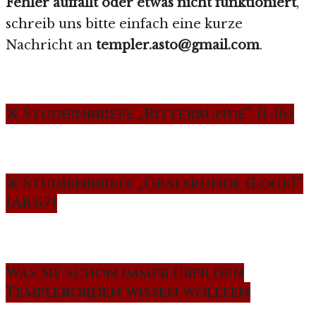
Fehler auffällt oder etwas nicht funktioniert
,
schreib uns bitte einfach eine kurze
Nachricht an
templer.asto@gmail.com
.
⚔️ Studienbriefe „Ritterrunde“ (1-16)
⚔️ Studienbriefe „Gralsrunde (Loge)“
(Ab 67)
Was Sie schon immer über den
Templerorden wissen wollten