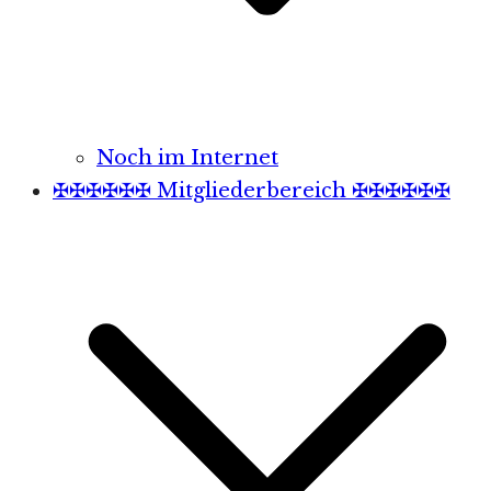
Noch im Internet
✠✠✠✠✠✠ Mitgliederbereich ✠✠✠✠✠✠