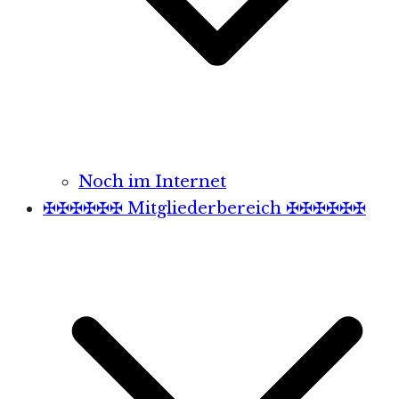
Noch im Internet
✠✠✠✠✠✠ Mitgliederbereich ✠✠✠✠✠✠