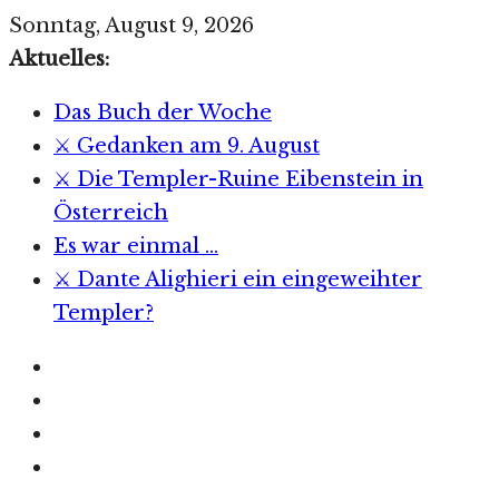
Zum
Sonntag, August 9, 2026
Inhalt
Aktuelles:
springen
Das Buch der Woche
⚔️ Gedanken am 9. August
⚔️ Die Templer-Ruine Eibenstein in
Österreich
Es war einmal …
⚔️ Dante Alighieri ein eingeweihter
Templer?