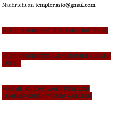
Nachricht an
templer.asto@gmail.com
.
⚔️ Studienbriefe „Ritterrunde“ (1-16)
⚔️ Studienbriefe „Gralsrunde (Loge)“
(Ab 67)
Was Sie schon immer über den
Templerorden wissen wollten