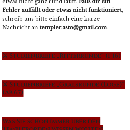
etwas nicht ganz rund läuft.
Falls dir ein
Fehler auffällt oder etwas nicht funktioniert
,
schreib uns bitte einfach eine kurze
Nachricht an
templer.asto@gmail.com
.
⚔️ Studienbriefe „Ritterrunde“ (1-16)
⚔️ Studienbriefe „Gralsrunde (Loge)“
(Ab 67)
Was Sie schon immer über den
Templerorden wissen wollten