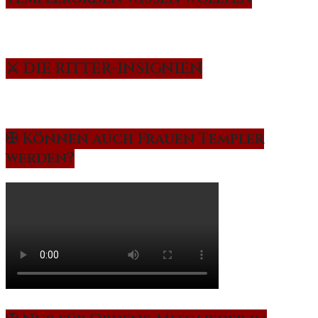
⚔️ DIE RITTER-INSIGNIEN
✠ Können auch Frauen Templer
werden?