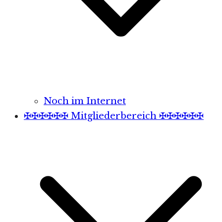
Noch im Internet
✠✠✠✠✠✠ Mitgliederbereich ✠✠✠✠✠✠