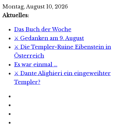
Zum
Montag, August 10, 2026
Inhalt
Aktuelles:
springen
Das Buch der Woche
⚔️ Gedanken am 9. August
⚔️ Die Templer-Ruine Eibenstein in
Österreich
Es war einmal …
⚔️ Dante Alighieri ein eingeweihter
Templer?