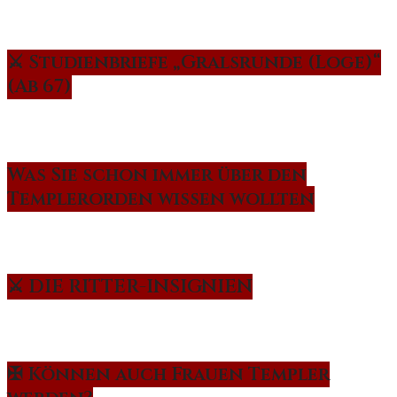
⚔️ Studienbriefe „Gralsrunde (Loge)“
(Ab 67)
Was Sie schon immer über den
Templerorden wissen wollten
⚔️ DIE RITTER-INSIGNIEN
✠ Können auch Frauen Templer