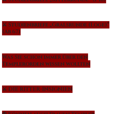
⚔️ Studienbriefe „Gralsrunde (Loge)“
(Ab 67)
Was Sie schon immer über den
Templerorden wissen wollten
⚔️ DIE RITTER-INSIGNIEN