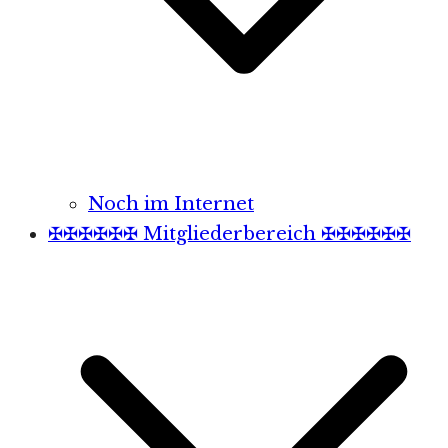
Noch im Internet
✠✠✠✠✠✠ Mitgliederbereich ✠✠✠✠✠✠