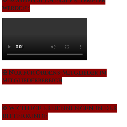
✠ Können auch Frauen Templer
werden?
✠ Nur für Ordens-Mitglieder im
Mitgliederbereich
✠ WICHTIGE ERNENNUNGEN IN DER
RITTERRUNDE