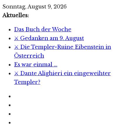
Zum
Sonntag, August 9, 2026
Inhalt
Aktuelles:
springen
Das Buch der Woche
⚔️ Gedanken am 9. August
⚔️ Die Templer-Ruine Eibenstein in
Österreich
Es war einmal …
⚔️ Dante Alighieri ein eingeweihter
Templer?