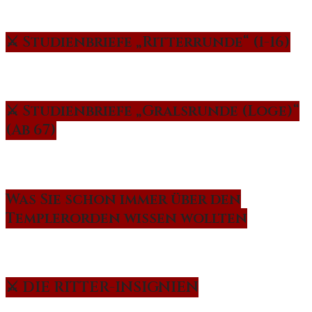
⚔️ Studienbriefe „Ritterrunde“ (1-16)
⚔️ Studienbriefe „Gralsrunde (Loge)“
(Ab 67)
Was Sie schon immer über den
Templerorden wissen wollten
⚔️ DIE RITTER-INSIGNIEN