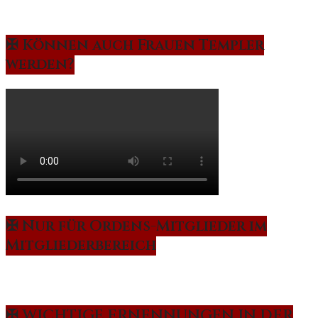
✠ Können auch Frauen Templer
werden?
✠ Nur für Ordens-Mitglieder im
Mitgliederbereich
✠ WICHTIGE ERNENNUNGEN IN DER