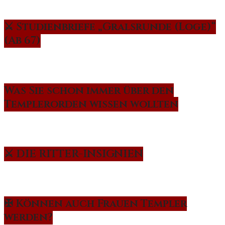
⚔️ Studienbriefe „Gralsrunde (Loge)“
(Ab 67)
Was Sie schon immer über den
Templerorden wissen wollten
⚔️ DIE RITTER-INSIGNIEN
✠ Können auch Frauen Templer
werden?