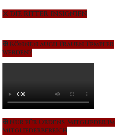
⚔️ DIE RITTER-INSIGNIEN
✠ Können auch Frauen Templer
werden?
✠ Nur für Ordens-Mitglieder im
Mitgliederbereich