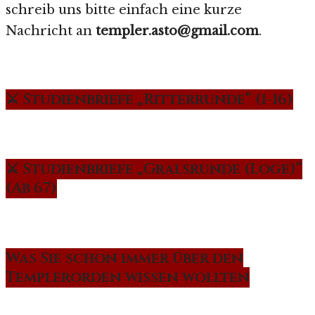
schreib uns bitte einfach eine kurze
Nachricht an
templer.asto@gmail.com
.
⚔️ Studienbriefe „Ritterrunde“ (1-16)
⚔️ Studienbriefe „Gralsrunde (Loge)“
(Ab 67)
Was Sie schon immer über den
Templerorden wissen wollten