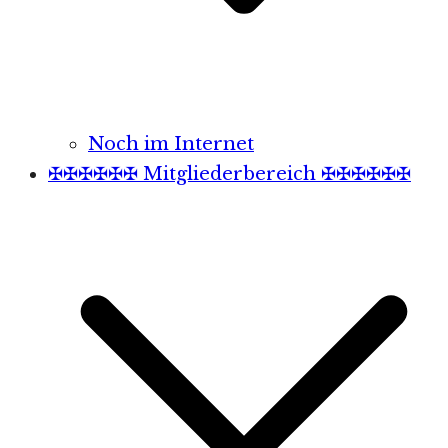
Noch im Internet
✠✠✠✠✠✠ Mitgliederbereich ✠✠✠✠✠✠