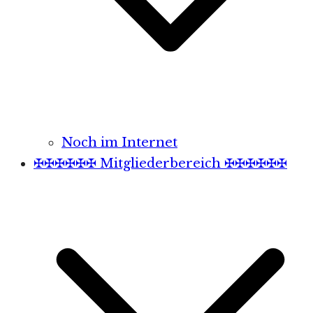
Noch im Internet
✠✠✠✠✠✠ Mitgliederbereich ✠✠✠✠✠✠