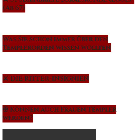
(Ab 67)
Was Sie schon immer über den
Templerorden wissen wollten
⚔️ DIE RITTER-INSIGNIEN
✠ Können auch Frauen Templer
werden?