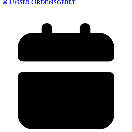
⚔️ Unser Ordensgebet