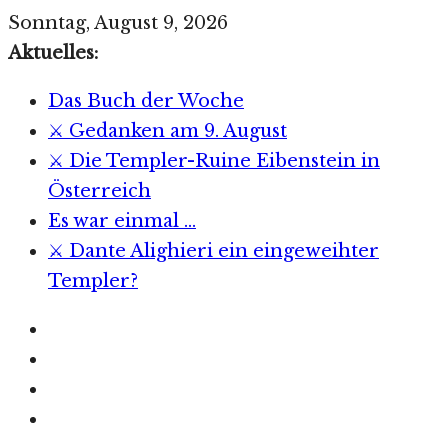
Zum
Sonntag, August 9, 2026
Inhalt
Aktuelles:
springen
Das Buch der Woche
⚔️ Gedanken am 9. August
⚔️ Die Templer-Ruine Eibenstein in
Österreich
Es war einmal …
⚔️ Dante Alighieri ein eingeweihter
Templer?