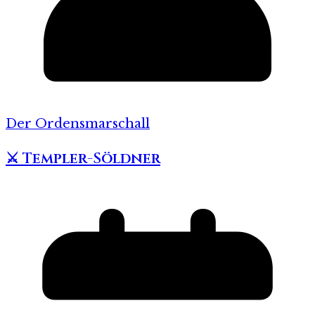
Der Ordensmarschall
⚔️ Templer-Söldner