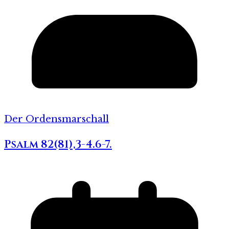
Der Ordensmarschall
Psalm 82(81),3-4.6-7.