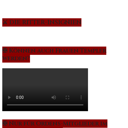
⚔️ DIE RITTER-INSIGNIEN
✠ Können auch Frauen Templer
werden?
✠ Nur für Ordens-Mitglieder im