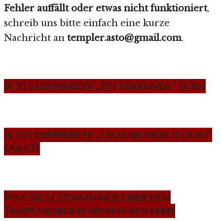
Fehler auffällt oder etwas nicht funktioniert
,
schreib uns bitte einfach eine kurze
Nachricht an
templer.asto@gmail.com
.
⚔️ Studienbriefe „Ritterrunde“ (1-16)
⚔️ Studienbriefe „Gralsrunde (Loge)“
(Ab 67)
Was Sie schon immer über den
Templerorden wissen wollten