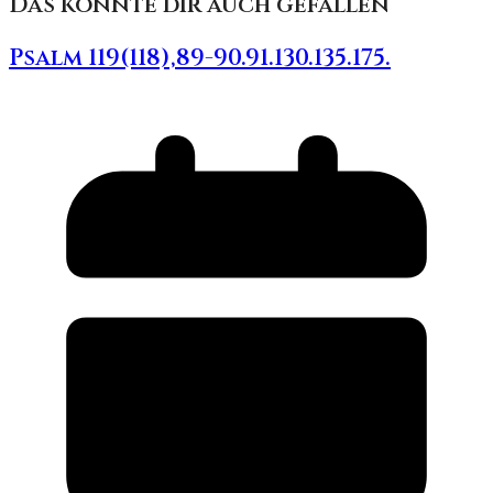
Das könnte dir auch gefallen
Psalm 119(118),89-90.91.130.135.175.