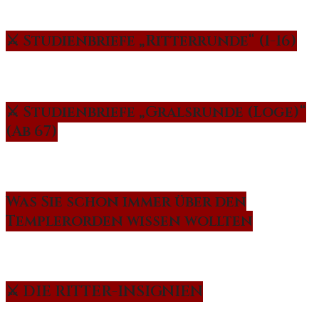
⚔️ Studienbriefe „Ritterrunde“ (1-16)
⚔️ Studienbriefe „Gralsrunde (Loge)“
(Ab 67)
Was Sie schon immer über den
Templerorden wissen wollten
⚔️ DIE RITTER-INSIGNIEN