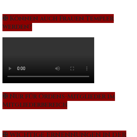
✠ Können auch Frauen Templer
werden?
✠ Nur für Ordens-Mitglieder im
Mitgliederbereich
✠ WICHTIGE ERNENNUNGEN IN DER