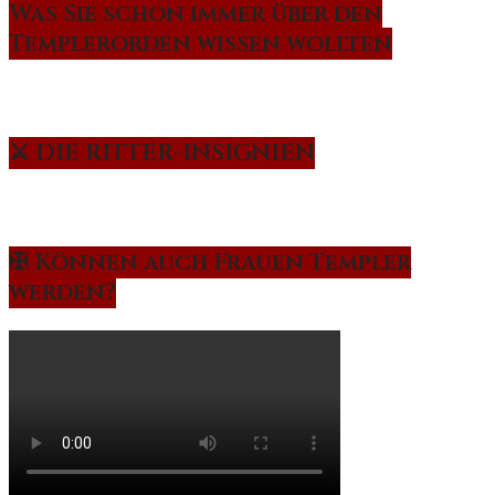
Was Sie schon immer über den
Templerorden wissen wollten
⚔️ DIE RITTER-INSIGNIEN
✠ Können auch Frauen Templer
werden?