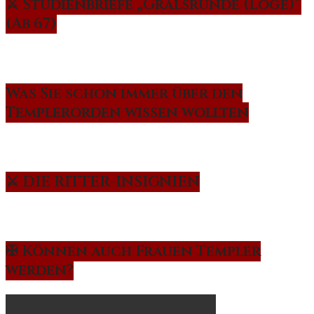
⚔️ Studienbriefe „Gralsrunde (Loge)“
(Ab 67)
Was Sie schon immer über den
Templerorden wissen wollten
⚔️ DIE RITTER-INSIGNIEN
✠ Können auch Frauen Templer
werden?