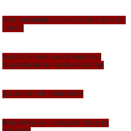
⚔️ Studienbriefe „Gralsrunde (Loge)“
(Ab 67)
Was Sie schon immer über den
Templerorden wissen wollten
⚔️ DIE RITTER-INSIGNIEN
✠ Können auch Frauen Templer
werden?