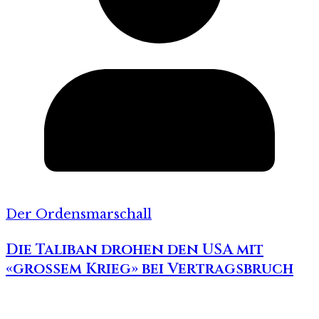
Der Ordensmarschall
Die Taliban drohen den USA mit
«grossem Krieg» bei Vertragsbruch