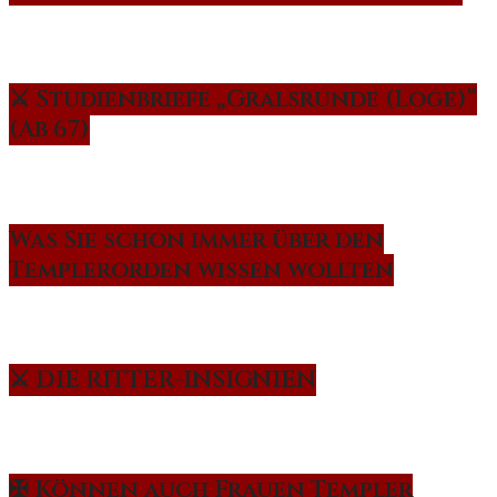
⚔️ Studienbriefe „Gralsrunde (Loge)“
(Ab 67)
Was Sie schon immer über den
Templerorden wissen wollten
⚔️ DIE RITTER-INSIGNIEN
✠ Können auch Frauen Templer