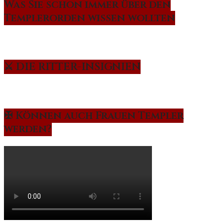
Was Sie schon immer über den
Templerorden wissen wollten
⚔️ DIE RITTER-INSIGNIEN
✠ Können auch Frauen Templer
werden?