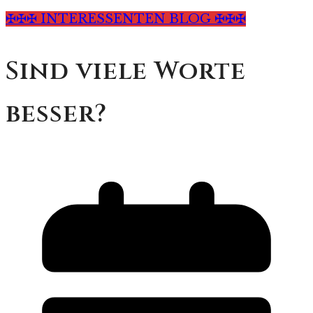
✠✠✠ INTERESSENTEN BLOG ✠✠✠
Sind viele Worte
besser?