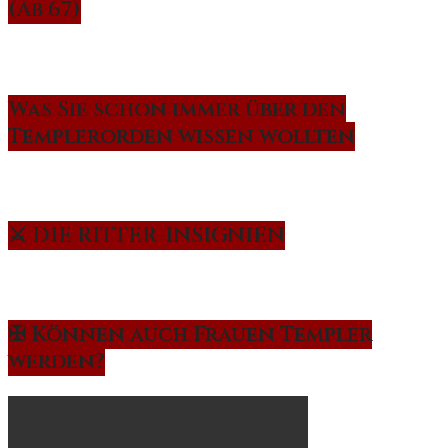
(Ab 67)
Was Sie schon immer über den
Templerorden wissen wollten
⚔️ DIE RITTER-INSIGNIEN
✠ Können auch Frauen Templer
werden?