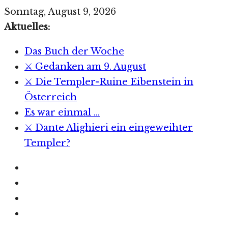
Zum
Sonntag, August 9, 2026
Inhalt
Aktuelles:
springen
Das Buch der Woche
⚔️ Gedanken am 9. August
⚔️ Die Templer-Ruine Eibenstein in
Österreich
Es war einmal …
⚔️ Dante Alighieri ein eingeweihter
Templer?