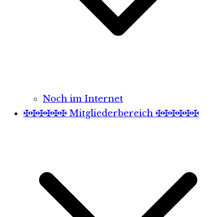
Noch im Internet
✠✠✠✠✠✠ Mitgliederbereich ✠✠✠✠✠✠