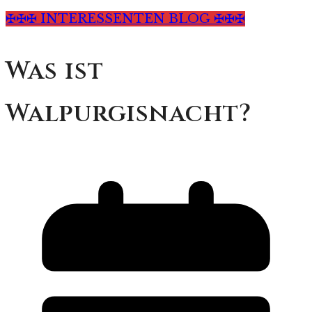
✠✠✠ INTERESSENTEN BLOG ✠✠✠
Was ist
Walpurgisnacht?