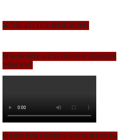
⚔️ DIE RITTER-INSIGNIEN
✠ Können auch Frauen Templer
werden?
✠ Nur für Ordens-Mitglieder im