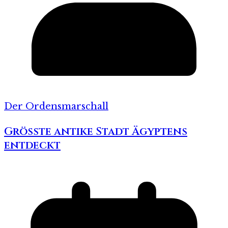
Der Ordensmarschall
Grösste antike Stadt Ägyptens
entdeckt