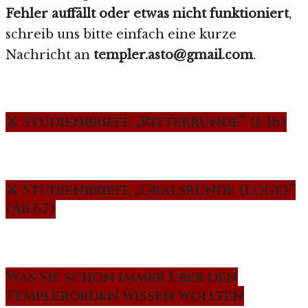
Fehler auffällt oder etwas nicht funktioniert
,
schreib uns bitte einfach eine kurze
Nachricht an
templer.asto@gmail.com
.
⚔️ Studienbriefe „Ritterrunde“ (1-16)
⚔️ Studienbriefe „Gralsrunde (Loge)“
(Ab 67)
Was Sie schon immer über den
Templerorden wissen wollten