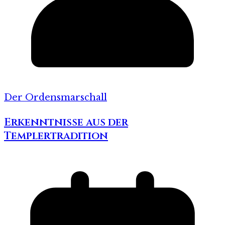
Der Ordensmarschall
Erkenntnisse aus der
Templertradition