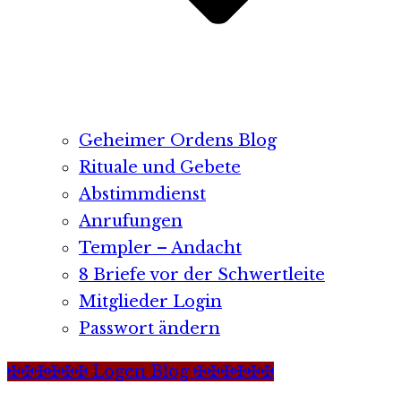
Geheimer Ordens Blog
Rituale und Gebete
Abstimmdienst
Anrufungen
Templer – Andacht
8 Briefe vor der Schwertleite
Mitglieder Login
Passwort ändern
✠✠✠✠✠✠ Logen Blog ✠✠✠✠✠✠