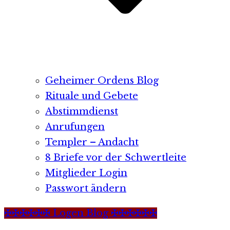
Geheimer Ordens Blog
Rituale und Gebete
Abstimmdienst
Anrufungen
Templer – Andacht
8 Briefe vor der Schwertleite
Mitglieder Login
Passwort ändern
✠✠✠✠✠✠ Logen Blog ✠✠✠✠✠✠