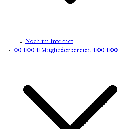
Noch im Internet
✠✠✠✠✠✠ Mitgliederbereich ✠✠✠✠✠✠