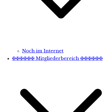
Noch im Internet
✠✠✠✠✠✠ Mitgliederbereich ✠✠✠✠✠✠