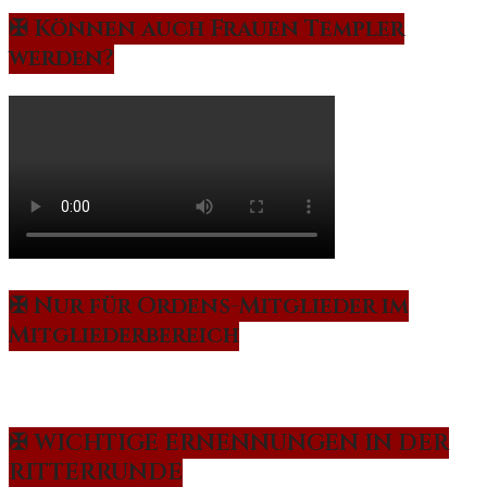
✠ Können auch Frauen Templer
werden?
✠ Nur für Ordens-Mitglieder im
Mitgliederbereich
✠ WICHTIGE ERNENNUNGEN IN DER
RITTERRUNDE