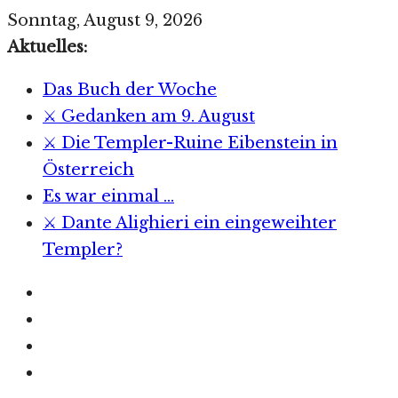
Zum
Sonntag, August 9, 2026
Inhalt
Aktuelles:
springen
Das Buch der Woche
⚔️ Gedanken am 9. August
⚔️ Die Templer-Ruine Eibenstein in
Österreich
Es war einmal …
⚔️ Dante Alighieri ein eingeweihter
Templer?