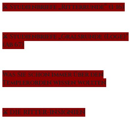
⚔️ Studienbriefe „Ritterrunde“ (1-16)
⚔️ Studienbriefe „Gralsrunde (Loge)“
(Ab 67)
Was Sie schon immer über den
Templerorden wissen wollten
⚔️ DIE RITTER-INSIGNIEN