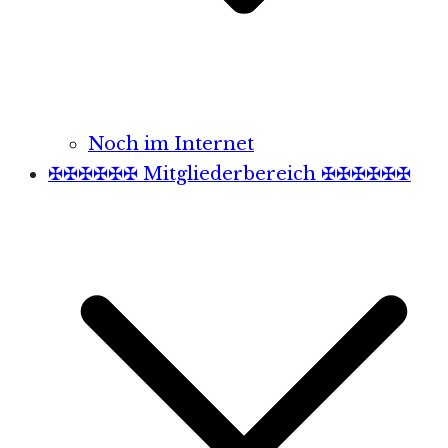
Noch im Internet
✠✠✠✠✠✠ Mitgliederbereich ✠✠✠✠✠✠