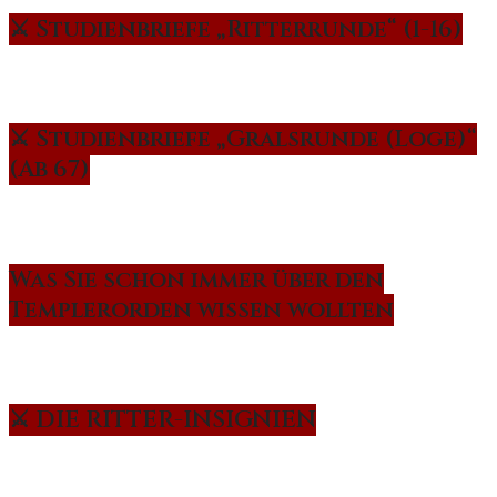
⚔️ Studienbriefe „Ritterrunde“ (1-16)
⚔️ Studienbriefe „Gralsrunde (Loge)“
(Ab 67)
Was Sie schon immer über den
Templerorden wissen wollten
⚔️ DIE RITTER-INSIGNIEN