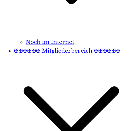
Noch im Internet
✠✠✠✠✠✠ Mitgliederbereich ✠✠✠✠✠✠