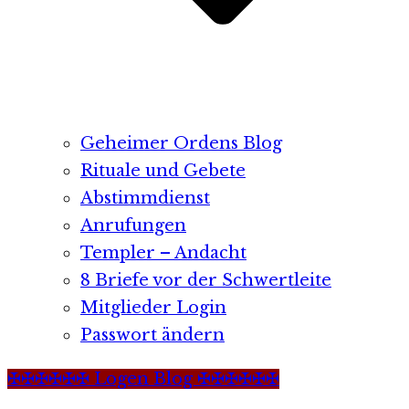
Geheimer Ordens Blog
Rituale und Gebete
Abstimmdienst
Anrufungen
Templer – Andacht
8 Briefe vor der Schwertleite
Mitglieder Login
Passwort ändern
✠✠✠✠✠✠ Logen Blog ✠✠✠✠✠✠