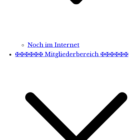
Noch im Internet
✠✠✠✠✠✠ Mitgliederbereich ✠✠✠✠✠✠