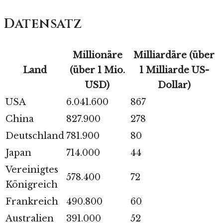
Datensatz
Millionäre
Milliardäre (über
Land
(über 1 Mio.
1 Milliarde US-
USD)
Dollar)
USA
6.041.600
867
China
827.900
278
Deutschland
781.900
80
Japan
714.000
44
Vereinigtes
578.400
72
Königreich
Frankreich
490.800
60
Australien
391.000
52