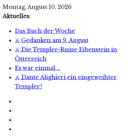
Zum
Montag, August 10, 2026
Inhalt
Aktuelles:
springen
Das Buch der Woche
⚔️ Gedanken am 9. August
⚔️ Die Templer-Ruine Eibenstein in
Österreich
Es war einmal …
⚔️ Dante Alighieri ein eingeweihter
Templer?