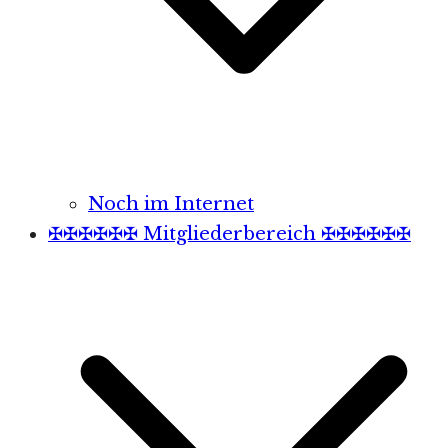
Noch im Internet
✠✠✠✠✠✠ Mitgliederbereich ✠✠✠✠✠✠