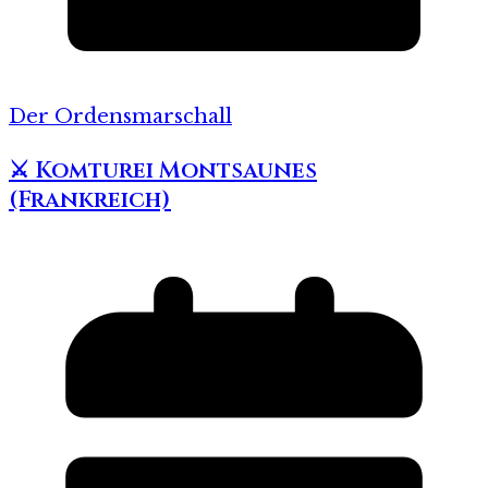
Der Ordensmarschall
⚔️ Komturei Montsaunes
(Frankreich)