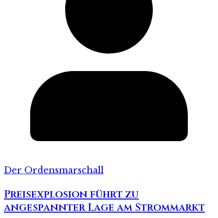
Der Ordensmarschall
Preisexplosion führt zu
angespannter Lage am Strommarkt