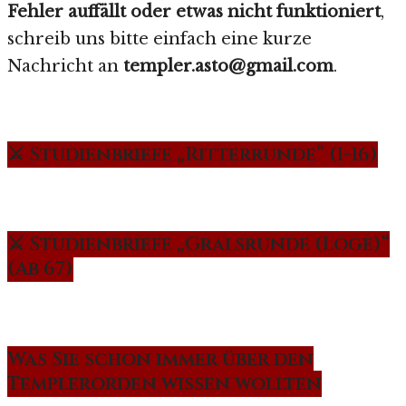
Fehler auffällt oder etwas nicht funktioniert
,
schreib uns bitte einfach eine kurze
Nachricht an
templer.asto@gmail.com
.
⚔️ Studienbriefe „Ritterrunde“ (1-16)
⚔️ Studienbriefe „Gralsrunde (Loge)“
(Ab 67)
Was Sie schon immer über den
Templerorden wissen wollten