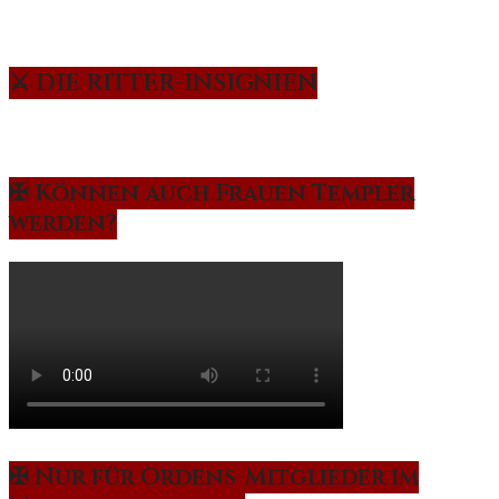
⚔️ DIE RITTER-INSIGNIEN
✠ Können auch Frauen Templer
werden?
✠ Nur für Ordens-Mitglieder im