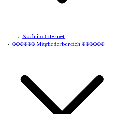
Noch im Internet
✠✠✠✠✠✠ Mitgliederbereich ✠✠✠✠✠✠