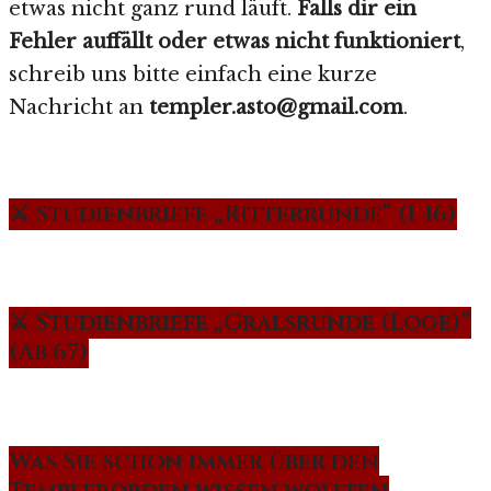
etwas nicht ganz rund läuft.
Falls dir ein
Fehler auffällt oder etwas nicht funktioniert
,
schreib uns bitte einfach eine kurze
Nachricht an
templer.asto@gmail.com
.
⚔️ Studienbriefe „Ritterrunde“ (1-16)
⚔️ Studienbriefe „Gralsrunde (Loge)“
(Ab 67)
Was Sie schon immer über den