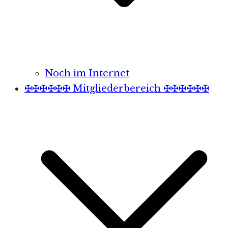
Noch im Internet
✠✠✠✠✠✠ Mitgliederbereich ✠✠✠✠✠✠