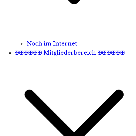
Noch im Internet
✠✠✠✠✠✠ Mitgliederbereich ✠✠✠✠✠✠