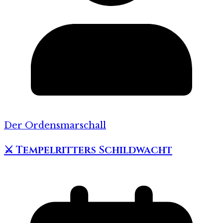
Der Ordensmarschall
⚔️ Tempelritters Schildwacht